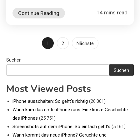
14 mins read
Continue Reading
Seitennummerierung
1
2
Nächste
der
Suchen
Beiträge
Suchen
Most Viewed Posts
iPhone ausschalten: So geht’s richtig
(26.001)
Wann kam das erste iPhone raus: Eine kurze Geschichte
des iPhones
(25.751)
Screenshots auf dem iPhone: So einfach geht’s
(5.161)
Wann kommt das neue iPhone? Gerüchte und