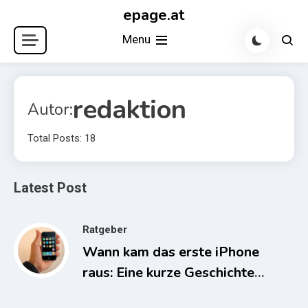
Skip
epage.at
to
Menu
content
redaktion
Autor:
Total Posts: 18
Latest Post
Ratgeber
Wann kam das erste iPhone
raus: Eine kurze Geschichte
des iPhones